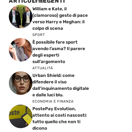
ARTICOLI RECENTI
ATTUALITÁ
William e Kate, il
(clamoroso) gesto di pace
verso Harry e Meghan: il
colpo di scena
SPORT
È possibile fare sport
avendo l’asma? Il parere
degli esperti
sull’argomento
ATTUALITÁ
Urban Shield: come
difendere il viso
dall’inquinamento digitale
e dalle luci blu.
ECONOMIA E FINANZA
PostePay Evolution,
attento ai costi nascosti:
tutto quello che non ti
dicono