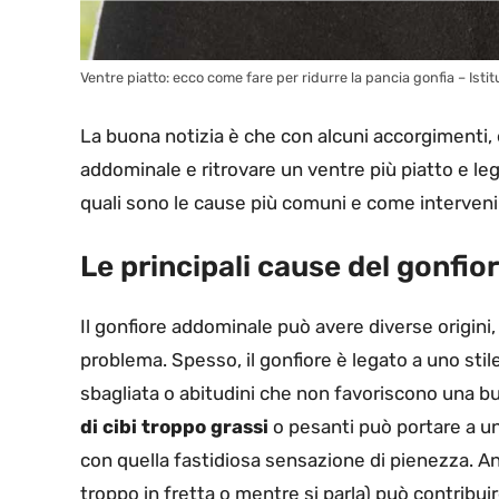
Ventre piatto: ecco come fare per ridurre la pancia gonfia – Istit
La buona notizia è che con alcuni accorgimenti, è
addominale e ritrovare un ventre più piatto e 
quali sono le cause più comuni e come interveni
Le principali cause del gonfi
Il gonfiore addominale può avere diverse origini, 
problema. Spesso, il gonfiore è legato a uno stil
sbagliata o abitudini che non favoriscono una bu
di cibi troppo grassi
o pesanti può portare a u
con quella fastidiosa sensazione di pienezza. An
troppo in fretta o mentre si parla) può contribuir