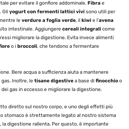
ale per evitare il gonfiore addominale.
Fibra
e
. Gli
yogurt con fermenti lattici vivi
sono utili per
, mentre le
verdure a foglia verde
, il
kiwi
e l’
avena
nsito intestinale. Aggiungere
cereali integrali
come
ch’essi migliorare la digestione. Evita invece alimenti
fiore
o i
broccoli
, che tendono a fermentare
ione. Bere acqua a sufficienza aiuta a mantenere
 gas. Inoltre, le
tisane digestive
a base di
finocchio
o
o dei gas in eccesso e migliorare la digestione.
to diretto sul nostro corpo, e uno degli effetti più
 Lo stomaco è strettamente legato al nostro sistema
la digestione rallenta. Per questo, è importante