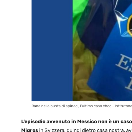
Rana nella busta di spinaci, l’ultimo caso choc – Istitutoner
L’episodio avvenuto in Messico non è un caso
Migros
in Svizzera, quindi dietro casa nostra, a