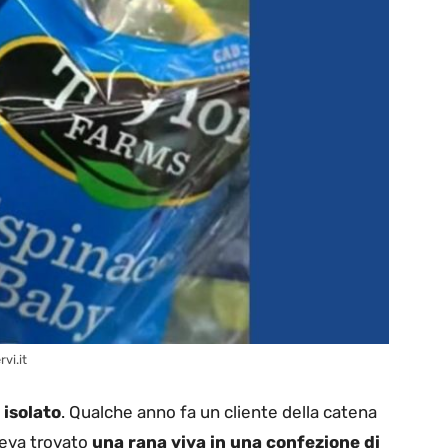
vi.it
 isolato
. Qualche anno fa un cliente della catena
veva trovato
una rana viva in una confezione di