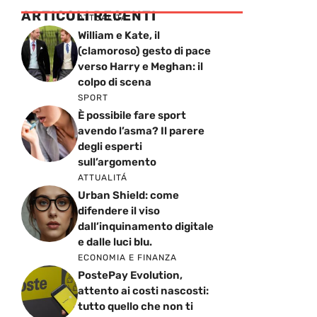
ARTICOLI RECENTI
ATTUALITÁ
William e Kate, il
(clamoroso) gesto di pace
verso Harry e Meghan: il
colpo di scena
SPORT
È possibile fare sport
avendo l’asma? Il parere
degli esperti
sull’argomento
ATTUALITÁ
Urban Shield: come
difendere il viso
dall’inquinamento digitale
e dalle luci blu.
ECONOMIA E FINANZA
PostePay Evolution,
attento ai costi nascosti:
tutto quello che non ti