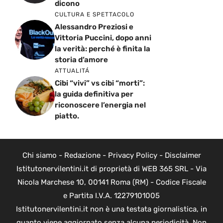
dicono
CULTURA E SPETTACOLO
Alessandro Preziosi e
Vittoria Puccini, dopo anni
la verità: perché è finita la
storia d’amore
ATTUALITÁ
Cibi “vivi” vs cibi “morti”:
la guida definitiva per
riconoscere l’energia nel
piatto.
Chi siamo
-
Redazione
-
Privacy Policy
-
Disclaimer
Istitutonervilentini.it di proprietà di WEB 365 SRL - Via
Nicola Marchese 10, 00141 Roma (RM) - Codice Fiscale
e Partita I.V.A. 12279101005
Istitutonervilentini.it non è una testata giornalistica, in
quanto viene aggiornato senza alcuna periodicità. Non