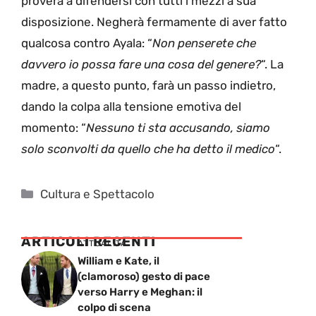
proverà a difendersi con tutti i mezzi a sua
disposizione. Negherà fermamente di aver fatto
qualcosa contro Ayala: “
Non penserete che
davvero io possa fare una cosa del genere?
“. La
madre, a questo punto, farà un passo indietro,
dando la colpa alla tensione emotiva del
momento: “
Nessuno ti sta accusando, siamo
solo sconvolti da quello che ha detto il medico
“.
Categorie
Cultura e Spettacolo
ARTICOLI RECENTI
ATTUALITÁ
William e Kate, il
(clamoroso) gesto di pace
verso Harry e Meghan: il
colpo di scena