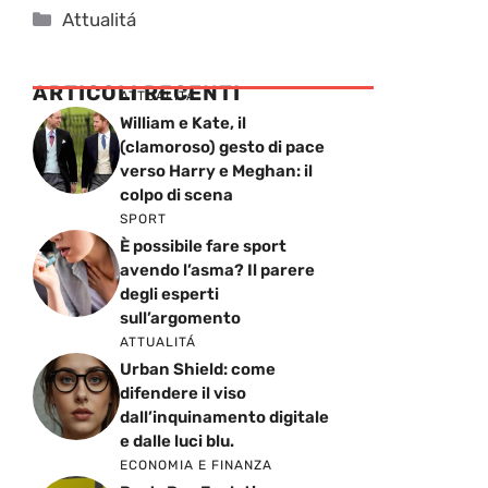
Categorie
Attualitá
ARTICOLI RECENTI
ATTUALITÁ
William e Kate, il
(clamoroso) gesto di pace
verso Harry e Meghan: il
colpo di scena
SPORT
È possibile fare sport
avendo l’asma? Il parere
degli esperti
sull’argomento
ATTUALITÁ
Urban Shield: come
difendere il viso
dall’inquinamento digitale
e dalle luci blu.
ECONOMIA E FINANZA