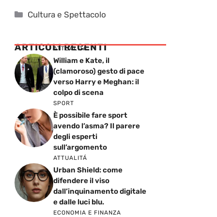
Categorie
Cultura e Spettacolo
ARTICOLI RECENTI
ATTUALITÁ
William e Kate, il
(clamoroso) gesto di pace
verso Harry e Meghan: il
colpo di scena
SPORT
È possibile fare sport
avendo l’asma? Il parere
degli esperti
sull’argomento
ATTUALITÁ
Urban Shield: come
difendere il viso
dall’inquinamento digitale
e dalle luci blu.
ECONOMIA E FINANZA