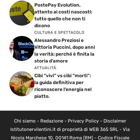
PostePay Evolution,
attento ai costi nascosti:
tutto quello che non ti
dicono
CULTURA E SPETTACOLO
Alessandro Preziosi e
Vittoria Puccini, dopo anni
la verità: perché è finita la
storia d’amore
ATTUALITÁ
Cibi “vivi” vs cibi “morti”:
la guida definitiva per
riconoscere l’energia nel
piatto.
Chi siamo
-
Redazione
-
Privacy Policy
-
Disclaimer
Istitutonervilentini.it di proprietà di WEB 365 SRL - Via
Nicola Marchese 10, 00141 Roma (RM) - Codice Fiscale