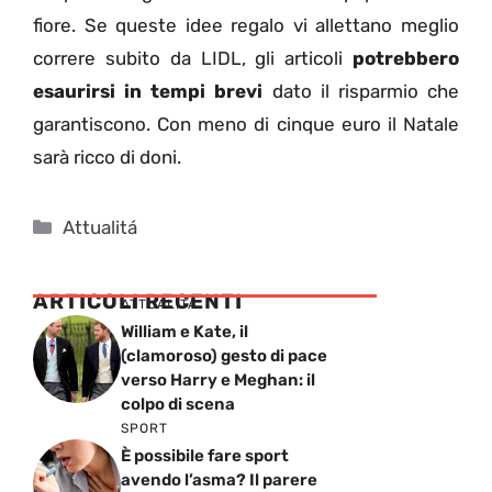
fiore. Se queste idee regalo vi allettano meglio
correre subito da LIDL, gli articoli
potrebbero
esaurirsi in tempi brevi
dato il risparmio che
garantiscono. Con meno di cinque euro il Natale
sarà ricco di doni.
Categorie
Attualitá
ARTICOLI RECENTI
ATTUALITÁ
William e Kate, il
(clamoroso) gesto di pace
verso Harry e Meghan: il
colpo di scena
SPORT
È possibile fare sport
avendo l’asma? Il parere