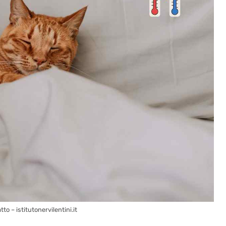
o – istitutonervilentini.it