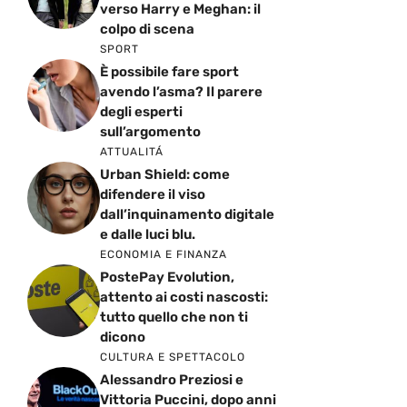
verso Harry e Meghan: il
colpo di scena
SPORT
È possibile fare sport
avendo l’asma? Il parere
degli esperti
sull’argomento
ATTUALITÁ
Urban Shield: come
difendere il viso
dall’inquinamento digitale
e dalle luci blu.
ECONOMIA E FINANZA
PostePay Evolution,
attento ai costi nascosti:
tutto quello che non ti
dicono
CULTURA E SPETTACOLO
Alessandro Preziosi e
Vittoria Puccini, dopo anni