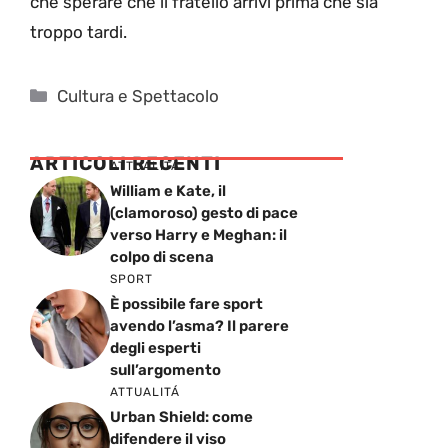
che sperare che il fratello arrivi prima che sia
troppo tardi.
Categorie
Cultura e Spettacolo
ARTICOLI RECENTI
ATTUALITÁ
William e Kate, il
(clamoroso) gesto di pace
verso Harry e Meghan: il
colpo di scena
SPORT
È possibile fare sport
avendo l’asma? Il parere
degli esperti
sull’argomento
ATTUALITÁ
Urban Shield: come
difendere il viso