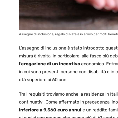
Assegno di inclusione, regalo di Natale in arrivo per molti benefici
L’assegno di inclusione è stato introdotto quest’
misura è rivolta, in particolare, alle fasce più de
l’erogazione di un incentivo
economico. Entrando
in cui sono presenti persone con disabilità o in
età superiore ai 60 anni.
Tra i requisiti troviamo anche la residenza in Ital
continuativi. Come affermato in precedenza, inol
inferiore a 9.360 euro annui
e un reddito famil
di nuclei con membri che hanno più di 67 anni o c