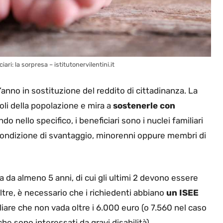
ari: la sorpresa – istitutonervilentini.it
anno in sostituzione del reddito di cittadinanza. La
boli della popolazione e mira a
sostenerle con
 nello specifico, i beneficiari sono i nuclei familiari
 condizione di svantaggio, minorenni oppure membri di
ia da almeno 5 anni, di cui gli ultimi 2 devono essere
tre, è necessario che i richiedenti abbiano
un ISEE
iare che non vada oltre i 6.000 euro (o 7.560 nel caso
he sono interessati da gravi disabilità).