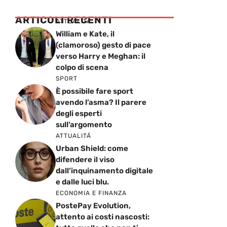
ARTICOLI RECENTI
ATTUALITÁ
William e Kate, il
(clamoroso) gesto di pace
verso Harry e Meghan: il
colpo di scena
SPORT
È possibile fare sport
avendo l’asma? Il parere
degli esperti
sull’argomento
ATTUALITÁ
Urban Shield: come
difendere il viso
dall’inquinamento digitale
e dalle luci blu.
ECONOMIA E FINANZA
PostePay Evolution,
attento ai costi nascosti: