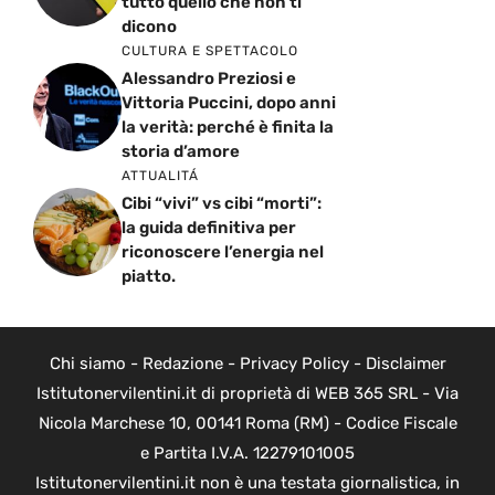
tutto quello che non ti
dicono
CULTURA E SPETTACOLO
Alessandro Preziosi e
Vittoria Puccini, dopo anni
la verità: perché è finita la
storia d’amore
ATTUALITÁ
Cibi “vivi” vs cibi “morti”:
la guida definitiva per
riconoscere l’energia nel
piatto.
Chi siamo
-
Redazione
-
Privacy Policy
-
Disclaimer
Istitutonervilentini.it di proprietà di WEB 365 SRL - Via
Nicola Marchese 10, 00141 Roma (RM) - Codice Fiscale
e Partita I.V.A. 12279101005
Istitutonervilentini.it non è una testata giornalistica, in