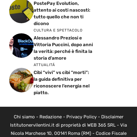
PostePay Evolution,
attento ai costi nascosti:
tutto quello che non ti
dicono
CULTURA E SPETTACOLO
Alessandro Preziosi e
Vittoria Puccini, dopo anni
la verità: perché è finita la
storia d’amore
ATTUALITÁ
Cibi “vivi” vs cibi “morti”:
la guida definitiva per
riconoscere l’energia nel
piatto.
Chi siamo
-
Redazione
-
Privacy Policy
-
Disclaimer
Istitutonervilentini.it di proprietà di WEB 365 SRL - Via
Nicola Marchese 10, 00141 Roma (RM) - Codice Fiscale