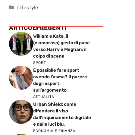
Categorie
Lifestyle
ARTICOLI RECENTI
ATTUALITÁ
William e Kate, il
(clamoroso) gesto di pace
verso Harry e Meghan: il
colpo di scena
SPORT
È possibile fare sport
avendo l’asma? Il parere
degli esperti
sull’argomento
ATTUALITÁ
Urban Shield: come
difendere il viso
dall’inquinamento digitale
e dalle luci blu.
ECONOMIA E FINANZA