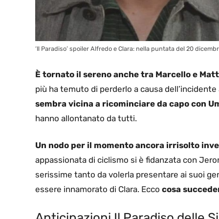
‘Il Paradiso’ spoiler Alfredo e Clara: nella puntata del 20 dicemb
È tornato il sereno anche tra Marcello e Mat
più ha temuto di perderlo a causa dell’incident
sembra vicina a ricominciare da capo con U
hanno allontanato da tutti.
Un nodo per il momento ancora irrisolto inve
appassionata di ciclismo si è fidanzata con Jero
serissime tanto da volerla presentare ai suoi geni
essere innamorato di Clara. Ecco
cosa succeder
Anticipazioni Il Paradiso delle 