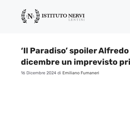
Vai
al
contenuto
‘Il Paradiso’ spoiler Alfred
dicembre un imprevisto pr
16 Dicembre 2024
di
Emiliano Fumaneri