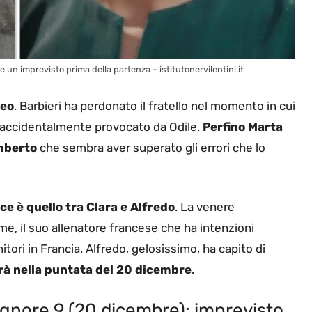
re un imprevisto prima della partenza – istitutonervilentini.it
teo
. Barbieri ha perdonato il fratello nel momento in cui
e accidentalmente provocato da Odile.
Perfino Marta
mberto
che sembra aver superato gli errori che lo
ce è quello tra Clara e Alfredo
. La venere
me, il suo allenatore francese che ha intenzioni
tori in Francia. Alfredo, gelosissimo, ha capito di
à nella puntata del 20 dicembre
.
Signore 9 (20 dicembre): imprevisto