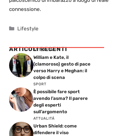
palcoscenico di imbarazzo a luogo di reale
connessione.
Categorie
Lifestyle
ARTICOLI RECENTI
ATTUALITÁ
William e Kate, il
(clamoroso) gesto di pace
verso Harry e Meghan: il
colpo di scena
SPORT
È possibile fare sport
avendo l’asma? Il parere
degli esperti
sull’argomento
ATTUALITÁ
Urban Shield: come
difendere il viso