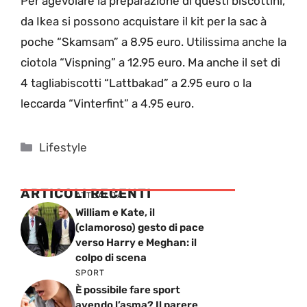
Per agevolare la preparazione di questi biscottini,
da Ikea si possono acquistare il kit per la sac à
poche “Skamsam” a 8.95 euro. Utilissima anche la
ciotola “Vispning” a 12.95 euro.
Ma anche il set di
4 tagliabiscotti “Lattbakad” a 2.95 euro o la
leccarda “Vinterfint” a 4.95 euro.
Categorie
Lifestyle
ARTICOLI RECENTI
ATTUALITÁ
William e Kate, il
(clamoroso) gesto di pace
verso Harry e Meghan: il
colpo di scena
SPORT
È possibile fare sport
avendo l’asma? Il parere