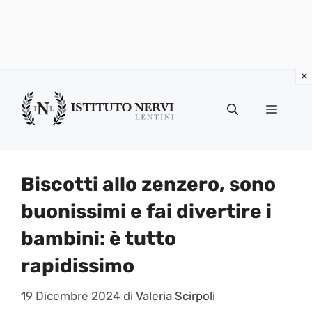
Vai
al
Menu
contenuto
Biscotti allo zenzero, sono
buonissimi e fai divertire i
bambini: è tutto
rapidissimo
19 Dicembre 2024
di
Valeria Scirpoli