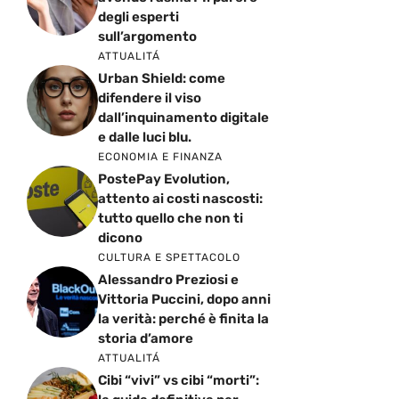
degli esperti
sull’argomento
ATTUALITÁ
Urban Shield: come
difendere il viso
dall’inquinamento digitale
e dalle luci blu.
ECONOMIA E FINANZA
PostePay Evolution,
attento ai costi nascosti:
tutto quello che non ti
dicono
CULTURA E SPETTACOLO
Alessandro Preziosi e
Vittoria Puccini, dopo anni
la verità: perché è finita la
storia d’amore
ATTUALITÁ
Cibi “vivi” vs cibi “morti”: