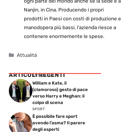
ogni parte del mondo anche se la sede è a
Nanjin, in Cina.
Producendo i propri
prodotti in Paesi con costi di produzione e
manodopera più bassi, l’azienda riesce a
contenere enormemente le spese.
Categorie
Attualitá
ARTICOLI RECENTI
ATTUALITÁ
William e Kate, il
(clamoroso) gesto di pace
verso Harry e Meghan: il
colpo di scena
SPORT
È possibile fare sport
avendo l’asma? Il parere
degli esperti