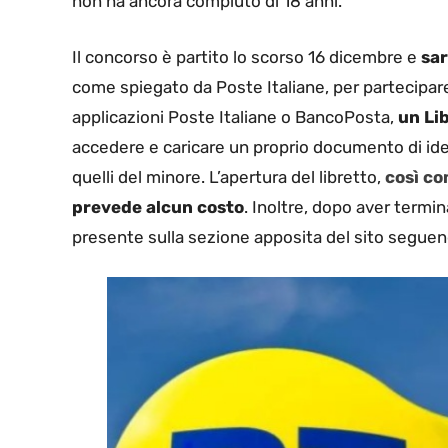
non ha ancora compiuto di 18 anni.
Il concorso è partito lo scorso 16 dicembre e
sar
come spiegato da Poste Italiane, per partecipare
applicazioni Poste Italiane o BancoPosta,
un Li
accedere e caricare un proprio documento di ident
quelli del minore. L’apertura del libretto,
così co
prevede alcun costo
. Inoltre, dopo aver termi
presente sulla sezione apposita del sito seguend