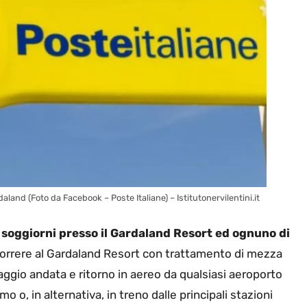
aland (Foto da Facebook – Poste Italiane) – Istitutonervilentini.it
 soggiorni presso il Gardaland Resort ed ognuno di
scorrere al Gardaland Resort con trattamento di mezza
aggio andata e ritorno in aereo da qualsiasi aeroporto
 o, in alternativa, in treno dalle principali stazioni