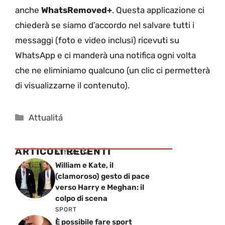
anche
WhatsRemoved+
. Questa applicazione ci
chiederà se siamo d’accordo nel salvare tutti i
messaggi (foto e video inclusi) ricevuti su
WhatsApp e ci manderà una notifica ogni volta
che ne eliminiamo qualcuno (un clic ci permetterà
di visualizzarne il contenuto).
Categorie
Attualitá
ARTICOLI RECENTI
ATTUALITÁ
William e Kate, il
(clamoroso) gesto di pace
verso Harry e Meghan: il
colpo di scena
SPORT
È possibile fare sport