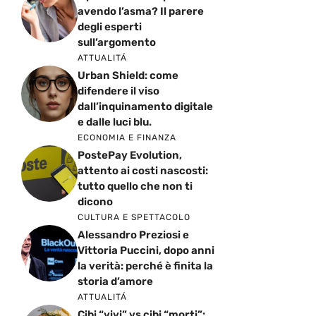
avendo l’asma? Il parere
degli esperti
sull’argomento
ATTUALITÁ
Urban Shield: come
difendere il viso
dall’inquinamento digitale
e dalle luci blu.
ECONOMIA E FINANZA
PostePay Evolution,
attento ai costi nascosti:
tutto quello che non ti
dicono
CULTURA E SPETTACOLO
Alessandro Preziosi e
Vittoria Puccini, dopo anni
la verità: perché è finita la
storia d’amore
ATTUALITÁ
Cibi “vivi” vs cibi “morti”: