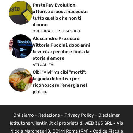
PostePay Evolution,
attento ai costi nascosti:
tutto quello che non ti
dicono
CULTURA E SPETTACOLO
Alessandro Preziosi e
Vittoria Puccini, dopo anni
la verità: perché è finita la
storia d’amore
ATTUALITÁ
Cibi “vivi” vs cibi “morti”:
la guida definitiva per
riconoscere l’energia nel
piatto.
Chi siamo
-
Redazione
-
Privacy Policy
-
Disclaimer
Istitutonervilentini.it di proprietà di WEB 365 SRL - Via
Nicola Marchese 10, 00141 Roma (RM) - Codice Fiscale