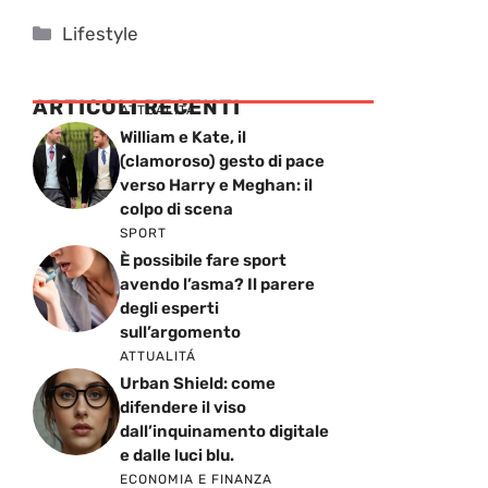
Categorie
Lifestyle
ARTICOLI RECENTI
ATTUALITÁ
William e Kate, il
(clamoroso) gesto di pace
verso Harry e Meghan: il
colpo di scena
SPORT
È possibile fare sport
avendo l’asma? Il parere
degli esperti
sull’argomento
ATTUALITÁ
Urban Shield: come
difendere il viso
dall’inquinamento digitale
e dalle luci blu.
ECONOMIA E FINANZA