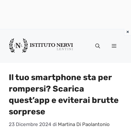
Vai
al
Menu
contenuto
Il tuo smartphone sta per
rompersi? Scarica
quest’app e eviterai brutte
sorprese
23 Dicembre 2024
di
Martina Di Paolantonio