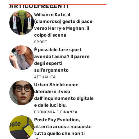
ARTICOLI RECENTI
ATTUALITÁ
William e Kate, il
(clamoroso) gesto di pace
verso Harry e Meghan: il
colpo di scena
SPORT
È possibile fare sport
avendo l’asma? Il parere
degli esperti
sull’argomento
ATTUALITÁ
Urban Shield: come
difendere il viso
dall’inquinamento digitale
e dalle luci blu.
ECONOMIA E FINANZA
PostePay Evolution,
attento ai costi nascosti:
tutto quello che non ti