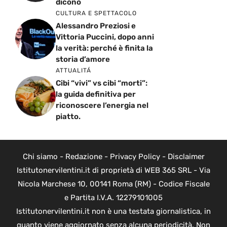
dicono
CULTURA E SPETTACOLO
Alessandro Preziosi e
Vittoria Puccini, dopo anni
la verità: perché è finita la
storia d’amore
ATTUALITÁ
Cibi “vivi” vs cibi “morti”:
la guida definitiva per
riconoscere l’energia nel
piatto.
Chi siamo
-
Redazione
-
Privacy Policy
-
Disclaimer
Istitutonervilentini.it di proprietà di WEB 365 SRL - Via
Nicola Marchese 10, 00141 Roma (RM) - Codice Fiscale
e Partita I.V.A. 12279101005
Istitutonervilentini.it non è una testata giornalistica, in
quanto viene aggiornato senza alcuna periodicità. Non