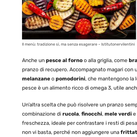
Il menù: tradizione sì, ma senza esagerare – Istitutonervilentini
Anche un
pesce al forno
o alla griglia, come
br
pranzo di recupero. Accompagnato magari con u
melanzane
o
pomodorini
, che mantengono la l
pesce è un alimento ricco di omega 3, utile anch
Un’altra scelta che può risolvere un pranzo semp
combinazione di
rucola
,
finocchi
,
mele verdi
freschezza, ideale per contrastare i resti di pesa
non vi basta, perché non aggiungere una
fritta