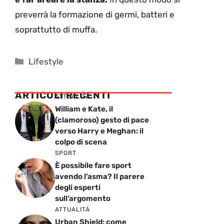
preverrà la formazione di germi, batteri e
soprattutto di muffa.
Categorie
Lifestyle
ARTICOLI RECENTI
ATTUALITÁ
William e Kate, il
(clamoroso) gesto di pace
verso Harry e Meghan: il
colpo di scena
SPORT
È possibile fare sport
avendo l’asma? Il parere
degli esperti
sull’argomento
ATTUALITÁ
Urban Shield: come