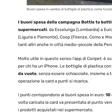
Buoni spesa in cambio di bottiglie di plastica: come funzion
I buoni spesa della campagna Bottle to bottl
supermercati
. da Esselunga (Lombardia) a Eu
(Liguria e Piemonte), Coop (Firenze, Como e Mon
tanti altri anche in città medio-piccole della Pen
Molto utile in questo senso l’app di Coripet: è s
per chi ha un iPhone. Le bottiglie di plastica con
da vuote
, senza essere schiacciate, insieme a ta
operazione la card a punti si ricarica.
I punti corrispondono ai buoni spesa in euro:
10 
volta caricata la card va presentata al punto v
i prodotti acquistati nel supermercato.