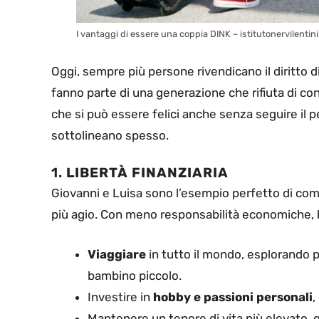
I vantaggi di essere una coppia DINK – istitutonervilentini.
Oggi, sempre più persone rivendicano il diritto d
fanno parte di una generazione che rifiuta di co
che si può essere felici anche senza seguire il 
sottolineano spesso.
1.
LIBERTÀ FINANZIARIA
Giovanni e Luisa sono l’esempio perfetto di come
più agio. Con meno responsabilità economiche,
Viaggiare
in tutto il mondo, esplorando 
bambino piccolo.
Investire in
hobby e passioni personali
,
Mantenere un tenore di vita più elevato, 