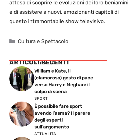
attesa di scoprire le evoluzioni dei loro beniamini
e di assistere a nuovi, emozionanti capitoli di
questo intramontabile show televisivo.
Categorie
Cultura e Spettacolo
ARTICOLI RECENTI
ATTUALITÁ
William e Kate, il
(clamoroso) gesto di pace
verso Harry e Meghan: il
colpo di scena
SPORT
È possibile fare sport
avendo l’asma? Il parere
degli esperti
sull’argomento
ATTUALITÁ