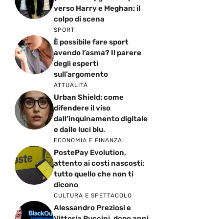
verso Harry e Meghan: il
colpo di scena
SPORT
È possibile fare sport
avendo l’asma? Il parere
degli esperti
sull’argomento
ATTUALITÁ
Urban Shield: come
difendere il viso
dall’inquinamento digitale
e dalle luci blu.
ECONOMIA E FINANZA
PostePay Evolution,
attento ai costi nascosti:
tutto quello che non ti
dicono
CULTURA E SPETTACOLO
Alessandro Preziosi e
Vittoria Puccini, dopo anni