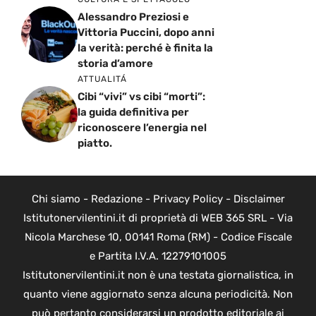
Alessandro Preziosi e
Vittoria Puccini, dopo anni
la verità: perché è finita la
storia d’amore
ATTUALITÁ
Cibi “vivi” vs cibi “morti”:
la guida definitiva per
riconoscere l’energia nel
piatto.
Chi siamo
-
Redazione
-
Privacy Policy
-
Disclaimer
Istitutonervilentini.it di proprietà di WEB 365 SRL - Via
Nicola Marchese 10, 00141 Roma (RM) - Codice Fiscale
e Partita I.V.A. 12279101005
Istitutonervilentini.it non è una testata giornalistica, in
quanto viene aggiornato senza alcuna periodicità. Non
può pertanto considerarsi un prodotto editoriale ai