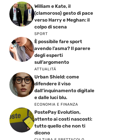
William e Kate, il
(clamoroso) gesto di pace
verso Harry e Meghan: il
colpo di scena
SPORT
È possibile fare sport
avendo l’asma? Il parere
degli esperti
sull’argomento
ATTUALITÁ
Urban Shield: come
difendere il viso
dall’inquinamento digitale
e dalle luci blu.
ECONOMIA E FINANZA
PostePay Evolution,
attento ai costi nascosti:
tutto quello che non ti
dicono
CULTURA E SPETTACOLO