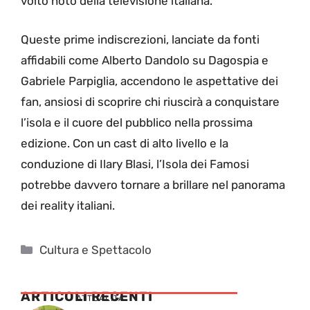
volto noto della televisione italiana.
Queste prime indiscrezioni, lanciate da fonti
affidabili come Alberto Dandolo su Dagospia e
Gabriele Parpiglia, accendono le aspettative dei
fan, ansiosi di scoprire chi riuscirà a conquistare
l’isola e il cuore del pubblico nella prossima
edizione. Con un cast di alto livello e la
conduzione di Ilary Blasi, l’Isola dei Famosi
potrebbe davvero tornare a brillare nel panorama
dei reality italiani.
Categorie
Cultura e Spettacolo
ARTICOLI RECENTI
ATTUALITÁ