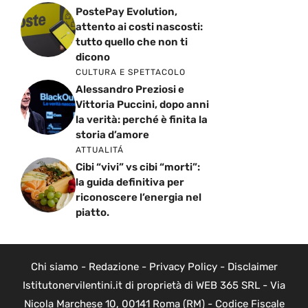
PostePay Evolution,
attento ai costi nascosti:
tutto quello che non ti
dicono
CULTURA E SPETTACOLO
Alessandro Preziosi e
Vittoria Puccini, dopo anni
la verità: perché è finita la
storia d’amore
ATTUALITÁ
Cibi “vivi” vs cibi “morti”:
la guida definitiva per
riconoscere l’energia nel
piatto.
Chi siamo
-
Redazione
-
Privacy Policy
-
Disclaimer
Istitutonervilentini.it di proprietà di WEB 365 SRL - Via
Nicola Marchese 10, 00141 Roma (RM) - Codice Fiscale