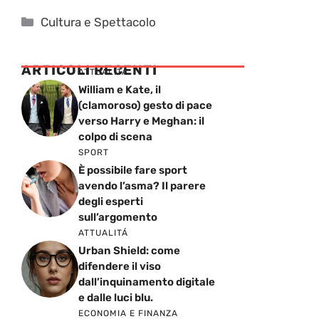
Categorie
Cultura e Spettacolo
ARTICOLI RECENTI
ATTUALITÁ
William e Kate, il
(clamoroso) gesto di pace
verso Harry e Meghan: il
colpo di scena
SPORT
È possibile fare sport
avendo l’asma? Il parere
degli esperti
sull’argomento
ATTUALITÁ
Urban Shield: come
difendere il viso
dall’inquinamento digitale
e dalle luci blu.
ECONOMIA E FINANZA