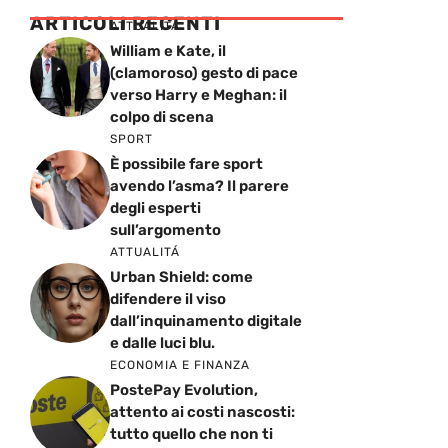
ARTICOLI RECENTI
ATTUALITÁ
William e Kate, il
(clamoroso) gesto di pace
verso Harry e Meghan: il
colpo di scena
SPORT
È possibile fare sport
avendo l’asma? Il parere
degli esperti
sull’argomento
ATTUALITÁ
Urban Shield: come
difendere il viso
dall’inquinamento digitale
e dalle luci blu.
ECONOMIA E FINANZA
PostePay Evolution,
attento ai costi nascosti:
tutto quello che non ti