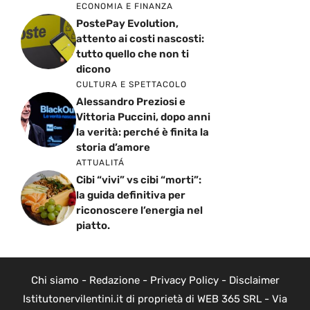
ECONOMIA E FINANZA
PostePay Evolution,
attento ai costi nascosti:
tutto quello che non ti
dicono
CULTURA E SPETTACOLO
Alessandro Preziosi e
Vittoria Puccini, dopo anni
la verità: perché è finita la
storia d’amore
ATTUALITÁ
Cibi “vivi” vs cibi “morti”:
la guida definitiva per
riconoscere l’energia nel
piatto.
Chi siamo
-
Redazione
-
Privacy Policy
-
Disclaimer
Istitutonervilentini.it di proprietà di WEB 365 SRL - Via