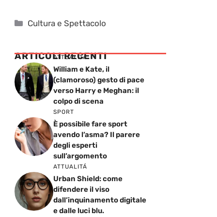
Categorie
Cultura e Spettacolo
ARTICOLI RECENTI
ATTUALITÁ
William e Kate, il
(clamoroso) gesto di pace
verso Harry e Meghan: il
colpo di scena
SPORT
È possibile fare sport
avendo l’asma? Il parere
degli esperti
sull’argomento
ATTUALITÁ
Urban Shield: come
difendere il viso
dall’inquinamento digitale
e dalle luci blu.