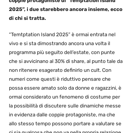
coppie protagoniste di “Temptation Island
2025”, i due starebbero ancora insieme, ecco
di chi si tratta.
“Temtptation Island 2025” è ormai entrata nel
vivo e si sta dimostrando ancora una volta il
programma più seguito dell’estate, con punte
che si avvicinano al 30% di share, al punto tale da
non ritenere esagerato definirlo un cult. Con
numeri come questi è riduttivo pensare che
possa essere amato solo da donne e ragazzini, è
ormai considerato un fenomeno di costume per
la possibilità di discutere sulle dinamiche messe
in evidenza dalle coppie protagoniste, ma che
allo stesso tempo possono portare a valutare se
ci sia qualcosa che non va nella propria relazione.