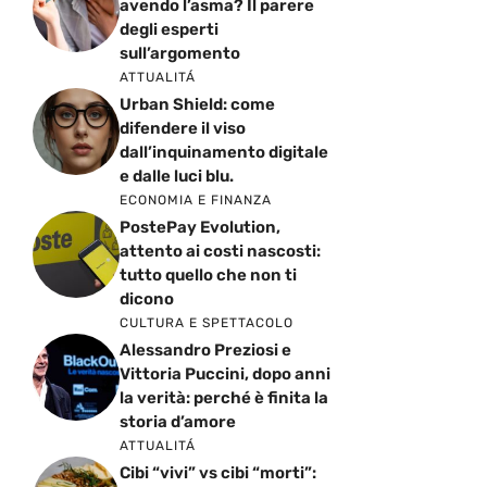
avendo l’asma? Il parere
degli esperti
sull’argomento
ATTUALITÁ
Urban Shield: come
difendere il viso
dall’inquinamento digitale
e dalle luci blu.
ECONOMIA E FINANZA
PostePay Evolution,
attento ai costi nascosti:
tutto quello che non ti
dicono
CULTURA E SPETTACOLO
Alessandro Preziosi e
Vittoria Puccini, dopo anni
la verità: perché è finita la
storia d’amore
ATTUALITÁ
Cibi “vivi” vs cibi “morti”: