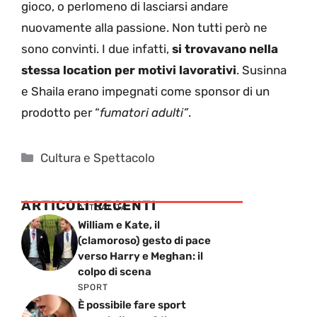
gioco, o perlomeno di lasciarsi andare
nuovamente alla passione. Non tutti però ne
sono convinti. I due infatti,
si trovavano nella
stessa location per motivi lavorativi
. Susinna
e Shaila erano impegnati come sponsor di un
prodotto per “
fumatori adulti”
.
Categorie
Cultura e Spettacolo
ARTICOLI RECENTI
ATTUALITÁ
William e Kate, il
(clamoroso) gesto di pace
verso Harry e Meghan: il
colpo di scena
SPORT
È possibile fare sport