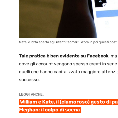
Meta, è lotta aperta agli utenti “somari”: d’ora in poi questi post
Tale pratica è ben evidente su Facebook
, ma
dove gli account vengono spesso creati in serie e
quelli che hanno capitalizzato maggiore attenzio
successo.
LEGGI ANCHE:
William e Kate, il (clamoroso) gesto di p
Meghan: il colpo di scena