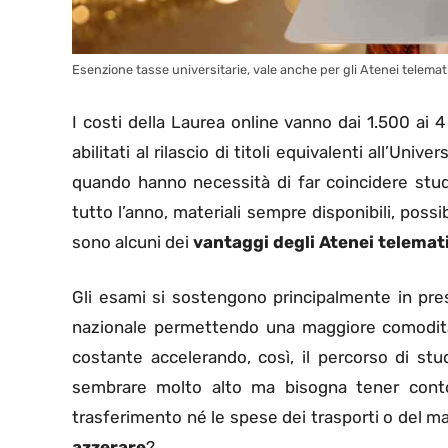
Esenzione tasse universitarie, vale anche per gli Atenei telematic
I costi della Laurea online vanno dai 1.500 ai 
abilitati al rilascio di titoli equivalenti all’Uni
quando hanno necessità di far coincidere studio
tutto l’anno, materiali sempre disponibili, possib
sono alcuni dei
vantaggi degli Atenei telemati
Gli esami si sostengono principalmente in prese
nazionale permettendo una maggiore comodità
costante accelerando, così, il percorso di st
sembrare molto alto ma bisogna tener conto
trasferimento né le spese dei trasporti o del ma
azzerare
?