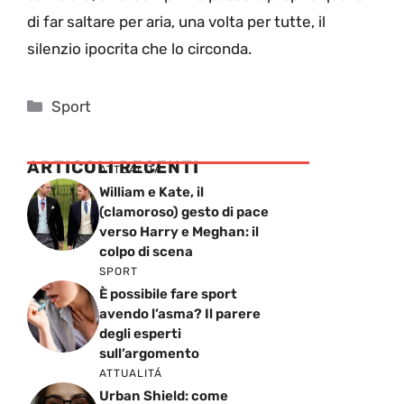
di far saltare per aria, una volta per tutte, il
silenzio ipocrita che lo circonda.
Categorie
Sport
ARTICOLI RECENTI
ATTUALITÁ
William e Kate, il
(clamoroso) gesto di pace
verso Harry e Meghan: il
colpo di scena
SPORT
È possibile fare sport
avendo l’asma? Il parere
degli esperti
sull’argomento
ATTUALITÁ
Urban Shield: come