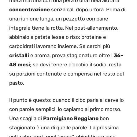
metà mattina con una pera o una mela aiuta la
concentrazione
senza cali dopo un’ora. Prima di
una riunione lunga, un pezzetto con pane
integrale tiene la rotta. Nel post‑allenamento,
abbinalo a patate lesse o riso: proteine e
carboidrati lavorano insieme. Se cerchi più
cristalli
e aroma, prova stagionature oltre i
36–
48 mesi
; se devi tenere d’occhio il sodio, resta
su porzioni contenute e compensa nel resto del
pasto.
Il punto è questo: quando il cibo parla al cervello
con parole semplici, lo capiamo al primo morso.
Una scaglia di
Parmigiano Reggiano
ben
stagionato è una di quelle parole. La prossima
volta che senti quel “crack”, chiediti: sto solo