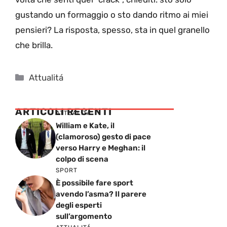
gustando un formaggio o sto dando ritmo ai miei
pensieri? La risposta, spesso, sta in quel granello
che brilla.
Categorie
Attualitá
ARTICOLI RECENTI
ATTUALITÁ
William e Kate, il
(clamoroso) gesto di pace
verso Harry e Meghan: il
colpo di scena
SPORT
È possibile fare sport
avendo l’asma? Il parere
degli esperti
sull’argomento