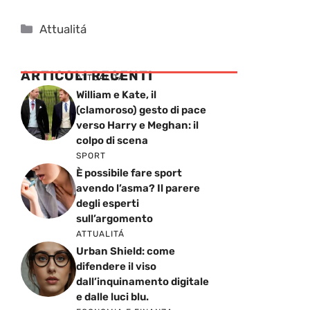
Categorie
Attualitá
ARTICOLI RECENTI
ATTUALITÁ
William e Kate, il
(clamoroso) gesto di pace
verso Harry e Meghan: il
colpo di scena
SPORT
È possibile fare sport
avendo l’asma? Il parere
degli esperti
sull’argomento
ATTUALITÁ
Urban Shield: come
difendere il viso
dall’inquinamento digitale
e dalle luci blu.