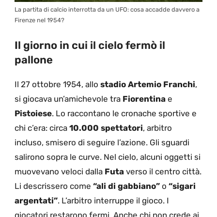
La partita di calcio interrotta da un UFO: cosa accadde davvero a
Firenze nel 1954?
Il giorno in cui il cielo fermò il
pallone
Il 27 ottobre 1954, allo
stadio Artemio Franchi
,
si giocava un’amichevole tra
Fiorentina
e
Pistoiese
. Lo raccontano le cronache sportive e
chi c’era: circa
10.000 spettatori
, arbitro
incluso, smisero di seguire l’azione. Gli sguardi
salirono sopra le curve. Nel cielo, alcuni oggetti si
muovevano veloci dalla
Futa
verso il centro città.
Li descrissero come
“ali di gabbiano”
o
“sigari
argentati”
. L’arbitro interruppe il gioco. I
giocatori restarono fermi. Anche chi non crede ai