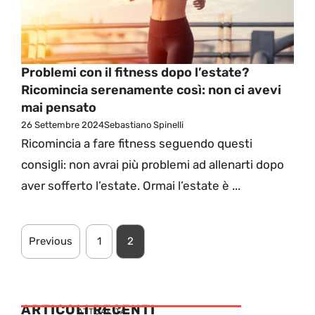
Problemi con il fitness dopo l’estate?
Ricomincia serenamente così: non ci avevi
mai pensato
26 Settembre 2024
Sebastiano Spinelli
Ricomincia a fare fitness seguendo questi
consigli: non avrai più problemi ad allenarti dopo
aver sofferto l’estate. Ormai l’estate è ...
Previous
1
2
ARTICOLI RECENTI
ATTUALITÁ