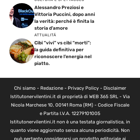
Alessandro Preziosi e
Vittoria Puccini, dopo anni
la verità: perché è finita la
storia d’amore
ATTUALITÁ
Cibi “vivi” vs cibi “morti”:
la guida definitiva per
riconoscere l’energia nel
piatto.
Chi siamo
-
Redazione
-
Privacy Policy
-
Disclaimer
Istitutonervilentini.it di proprietà di WEB 365 SRL - Via
Nicola Marchese 10, 00141 Roma (RM) - Codice Fiscale
e Partita I.V.A. 12279101005
Istitutonervilentini.it non è una testata giornalistica, in
quanto viene aggiornato senza alcuna periodicità. Non
può pertanto considerarsi un prodotto editoriale ai