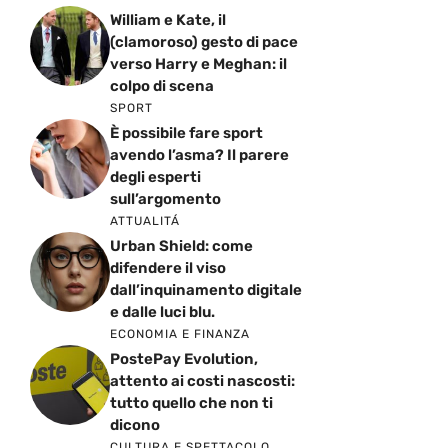
William e Kate, il
(clamoroso) gesto di pace
verso Harry e Meghan: il
colpo di scena
SPORT
È possibile fare sport
avendo l’asma? Il parere
degli esperti
sull’argomento
ATTUALITÁ
Urban Shield: come
difendere il viso
dall’inquinamento digitale
e dalle luci blu.
ECONOMIA E FINANZA
PostePay Evolution,
attento ai costi nascosti:
tutto quello che non ti
dicono
CULTURA E SPETTACOLO