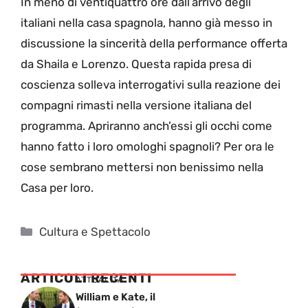
In meno di ventiquattro ore dall’arrivo degli
italiani nella casa spagnola, hanno già messo in
discussione la sincerità della performance offerta
da Shaila e Lorenzo. Questa rapida presa di
coscienza solleva interrogativi sulla reazione dei
compagni rimasti nella versione italiana del
programma. Apriranno anch’essi gli occhi come
hanno fatto i loro omologhi spagnoli? Per ora le
cose sembrano mettersi non benissimo nella
Casa per loro.
Categorie
Cultura e Spettacolo
ARTICOLI RECENTI
ATTUALITÁ
William e Kate, il