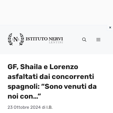
Vai
al
Menu
contenuto
GF, Shaila e Lorenzo
asfaltati dai concorrenti
spagnoli: “Sono venuti da
noi con…”
23 Ottobre 2024
di
I.B.