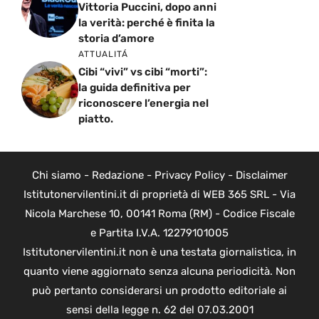
Vittoria Puccini, dopo anni
la verità: perché è finita la
storia d’amore
ATTUALITÁ
Cibi “vivi” vs cibi “morti”:
la guida definitiva per
riconoscere l’energia nel
piatto.
Chi siamo
-
Redazione
-
Privacy Policy
-
Disclaimer
Istitutonervilentini.it di proprietà di WEB 365 SRL - Via
Nicola Marchese 10, 00141 Roma (RM) - Codice Fiscale
e Partita I.V.A. 12279101005
Istitutonervilentini.it non è una testata giornalistica, in
quanto viene aggiornato senza alcuna periodicità. Non
può pertanto considerarsi un prodotto editoriale ai
sensi della legge n. 62 del 07.03.2001