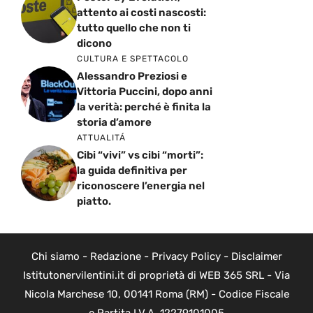
attento ai costi nascosti:
tutto quello che non ti
dicono
CULTURA E SPETTACOLO
Alessandro Preziosi e
Vittoria Puccini, dopo anni
la verità: perché è finita la
storia d’amore
ATTUALITÁ
Cibi “vivi” vs cibi “morti”:
la guida definitiva per
riconoscere l’energia nel
piatto.
Chi siamo
-
Redazione
-
Privacy Policy
-
Disclaimer
Istitutonervilentini.it di proprietà di WEB 365 SRL - Via
Nicola Marchese 10, 00141 Roma (RM) - Codice Fiscale