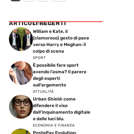
ARTICOLI RECENTI
ATTUALITÁ
William e Kate, il
(clamoroso) gesto di pace
verso Harry e Meghan: il
colpo di scena
SPORT
È possibile fare sport
avendo l’asma? Il parere
degli esperti
sull’argomento
ATTUALITÁ
Urban Shield: come
difendere il viso
dall’inquinamento digitale
e dalle luci blu.
ECONOMIA E FINANZA
PostePay Evolution,