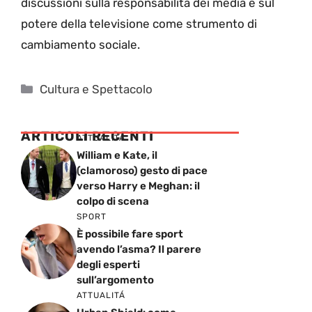
discussioni sulla responsabilità dei media e sul
potere della televisione come strumento di
cambiamento sociale.
Categorie
Cultura e Spettacolo
ARTICOLI RECENTI
ATTUALITÁ
William e Kate, il
(clamoroso) gesto di pace
verso Harry e Meghan: il
colpo di scena
SPORT
È possibile fare sport
avendo l’asma? Il parere
degli esperti
sull’argomento
ATTUALITÁ