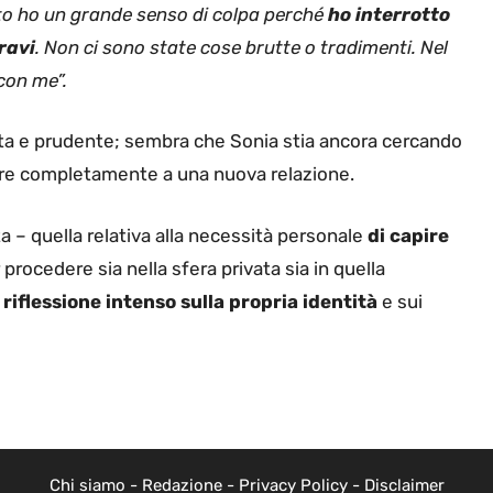
to ho un grande senso di colpa perché
ho interrotto
ravi
. Non ci sono state cose brutte o tradimenti. Nel
con me”.
ta e prudente; sembra che Sonia stia ancora cercando
aprire completamente a una nuova relazione.
a – quella relativa alla necessità personale
di capire
procedere sia nella sfera privata sia in quella
 riflessione intenso sulla propria identità
e sui
Chi siamo
-
Redazione
-
Privacy Policy
-
Disclaimer