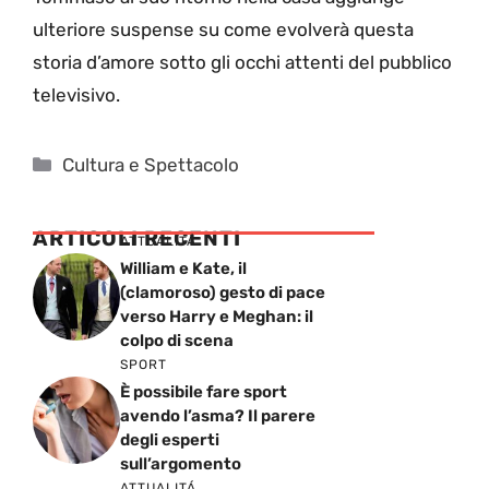
ulteriore suspense su come evolverà questa
storia d’amore sotto gli occhi attenti del pubblico
televisivo.
Categorie
Cultura e Spettacolo
ARTICOLI RECENTI
ATTUALITÁ
William e Kate, il
(clamoroso) gesto di pace
verso Harry e Meghan: il
colpo di scena
SPORT
È possibile fare sport
avendo l’asma? Il parere
degli esperti
sull’argomento
ATTUALITÁ