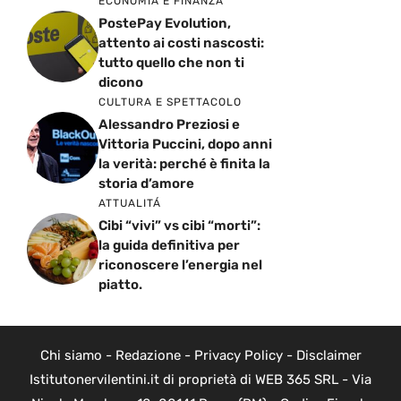
ECONOMIA E FINANZA
PostePay Evolution,
attento ai costi nascosti:
tutto quello che non ti
dicono
CULTURA E SPETTACOLO
Alessandro Preziosi e
Vittoria Puccini, dopo anni
la verità: perché è finita la
storia d’amore
ATTUALITÁ
Cibi “vivi” vs cibi “morti”:
la guida definitiva per
riconoscere l’energia nel
piatto.
Chi siamo
-
Redazione
-
Privacy Policy
-
Disclaimer
Istitutonervilentini.it di proprietà di WEB 365 SRL - Via