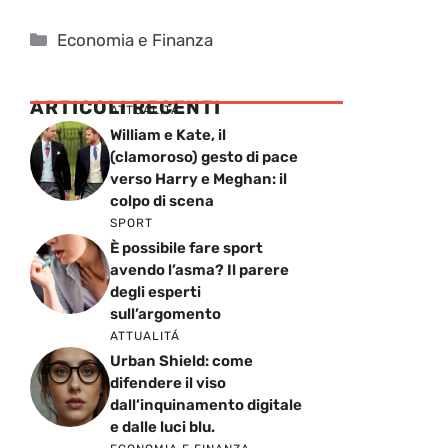
Categorie
Economia e Finanza
ARTICOLI RECENTI
ATTUALITÁ
William e Kate, il
(clamoroso) gesto di pace
verso Harry e Meghan: il
colpo di scena
SPORT
È possibile fare sport
avendo l’asma? Il parere
degli esperti
sull’argomento
ATTUALITÁ
Urban Shield: come
difendere il viso
dall’inquinamento digitale
e dalle luci blu.