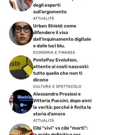
degli esperti
sull’argomento
ATTUALITÁ
Urban Shield: come
difendere il viso
dall’inquinamento digitale
e dalle luci blu.
ECONOMIA E FINANZA
PostePay Evolution,
attento ai costi nascosti:
tutto quello che non ti
dicono
CULTURA E SPETTACOLO
Alessandro Preziosi e
Vittoria Puccini, dopo anni
la verità: perché è finita la
storia d’amore
ATTUALITÁ
Cibi “vivi” vs cibi “morti”:
la guida definitiva per