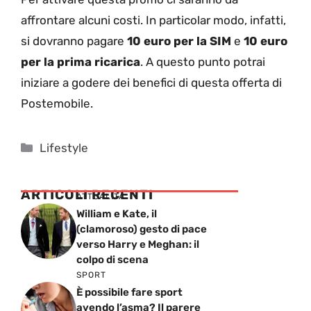
affrontare alcuni costi. In particolar modo, infatti,
si dovranno pagare
10 euro per la SIM
e
10 euro
per la prima ricarica
. A questo punto potrai
iniziare a godere dei benefici di questa offerta di
Postemobile.
Categorie
Lifestyle
ARTICOLI RECENTI
ATTUALITÁ
William e Kate, il
(clamoroso) gesto di pace
verso Harry e Meghan: il
colpo di scena
SPORT
È possibile fare sport
avendo l’asma? Il parere