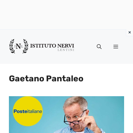
Vai
al
Menu
contenuto
Gaetano Pantaleo