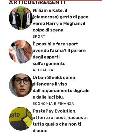
ARTICOLI RECENTI
ATTUALITÁ
William e Kate, il
(clamoroso) gesto di pace
verso Harry e Meghan: il
colpo di scena
SPORT
È possibile fare sport
avendo l’asma? Il parere
degli esperti
sull’argomento
ATTUALITÁ
Urban Shield: come
difendere il viso
dall’inquinamento digitale
e dalle luci blu.
ECONOMIA E FINANZA
PostePay Evolution,
attento ai costi nascosti:
tutto quello che non ti
dicono