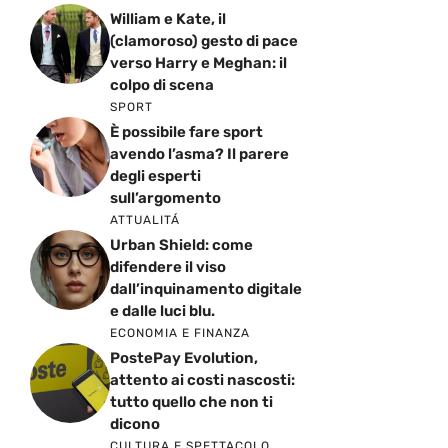
William e Kate, il
(clamoroso) gesto di pace
verso Harry e Meghan: il
colpo di scena
SPORT
È possibile fare sport
avendo l’asma? Il parere
degli esperti
sull’argomento
ATTUALITÁ
Urban Shield: come
difendere il viso
dall’inquinamento digitale
e dalle luci blu.
ECONOMIA E FINANZA
PostePay Evolution,
attento ai costi nascosti:
tutto quello che non ti
dicono
CULTURA E SPETTACOLO