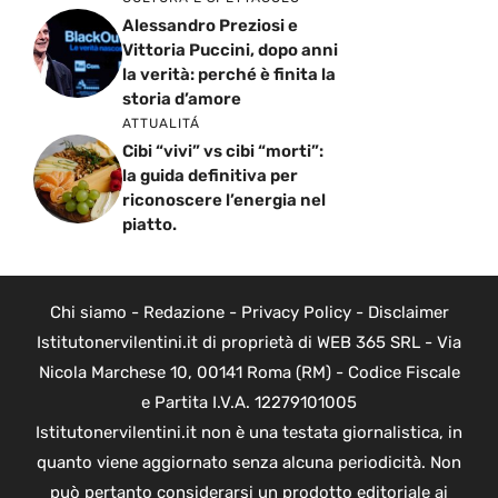
Alessandro Preziosi e
Vittoria Puccini, dopo anni
la verità: perché è finita la
storia d’amore
ATTUALITÁ
Cibi “vivi” vs cibi “morti”:
la guida definitiva per
riconoscere l’energia nel
piatto.
Chi siamo
-
Redazione
-
Privacy Policy
-
Disclaimer
Istitutonervilentini.it di proprietà di WEB 365 SRL - Via
Nicola Marchese 10, 00141 Roma (RM) - Codice Fiscale
e Partita I.V.A. 12279101005
Istitutonervilentini.it non è una testata giornalistica, in
quanto viene aggiornato senza alcuna periodicità. Non
può pertanto considerarsi un prodotto editoriale ai